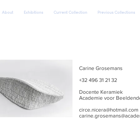
About
Exhibitions
Current Collection
Previous Collections
Carine Grosemans
+32 496 31 21 32
Docente Keramiek
Academie voor Beeldende
circe.nicera@hotmail.com
carine.grosemans@acade