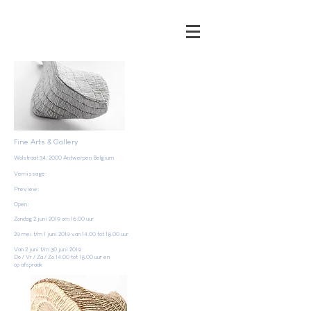
Fine Arts & Gallery
Wolstraat 34, 2000 Antwerpen Belgium
Vernissage:
Preview:
Open:
Zondag 2 juni 2019 om 16.00 uur
29 mei t/m 1 juni 2019 van 14.00 tot 18.00 uur
Van 2 juni t/m 30 juni 2019
Do / Vr / Za / Zo 14.00 tot 18.00 uur en
op afspraak